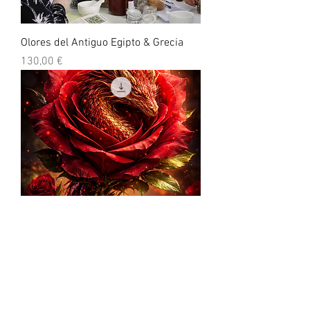
Olores del Antiguo Egipto & Grecia
Precio
130,00 €
Especial Sant Jordi (Rosa & Dragón)
Precio
50,00 €